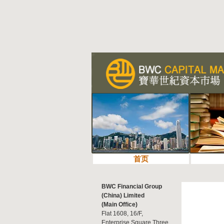
首页
BWC Financial Group
(China) Limited
(Main Office)
Flat 1608, 16/F,
Enterprise Square Three,