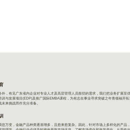
育
务外，有见广东省内企业对专业人才及高层管理人员殷切的需求，我们把业务扩展至
培训与发展项目(EDP)及推广国际EMBA课程，为有志在事业寻求突破之年青领袖开
战未来挑战而作充分准备。
训
瞬息万变，金融产品种类逐渐增多，且愈来愈复杂。因此，针对市场上多样化的产品
察管理等，金融行业必须及时接收最新市场讯息，了解市场变化和政策变化，从而作