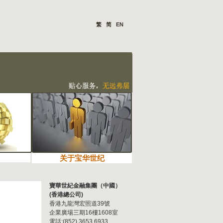
繁
简
EN
关于宝华世纪
寶華世紀金融集團（中國）
(香港總公司)
香港九龍灣宏照道39號
企業廣場三期16樓1608室
電話:(852) 3653 6933